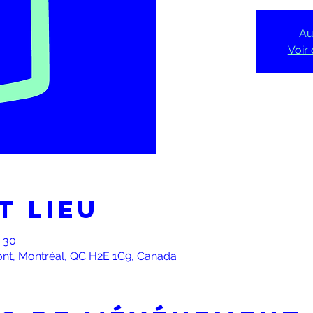
Au
Voir
t lieu
h 30
ont, Montréal, QC H2E 1C9, Canada