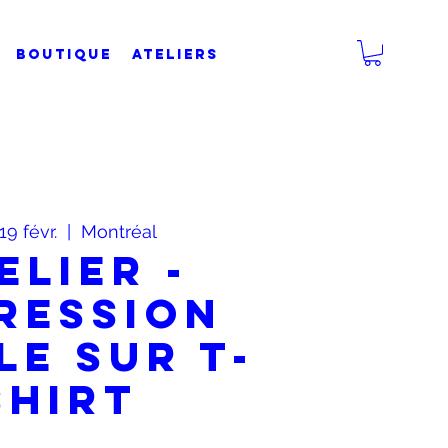
BOUTIQUE
Ateliers
19 févr.
  |  
Montréal
elier -
ression
le sur t-
shirt