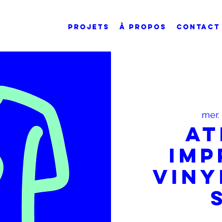
PROJETS
À PROPOS
CONTACT
mer. 
At
Imp
viny