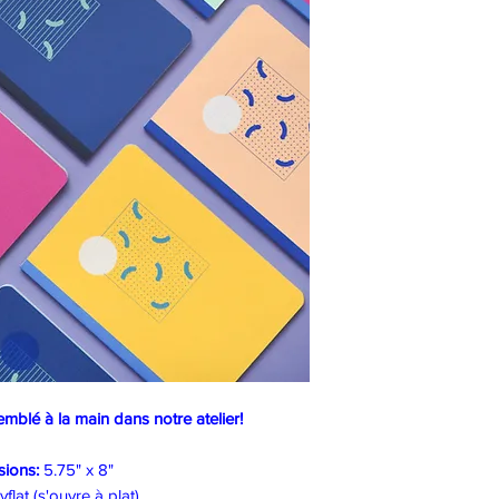
mblé à la main dans notre atelier!
ions:
5.75" x 8"
flat (s'ouvre à plat)