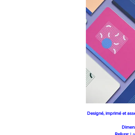
Designé, imprimé et asse
Dimens
Reliure:
Lay