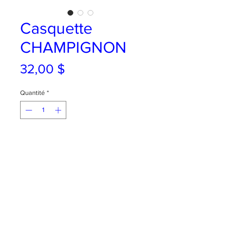
Casquette
CHAMPIGNON
Prix
32,00 $
Quantité
*
AJOUTER AU PANIER
Team champi represent !!
Broderie sur casquette en coton
délavé.