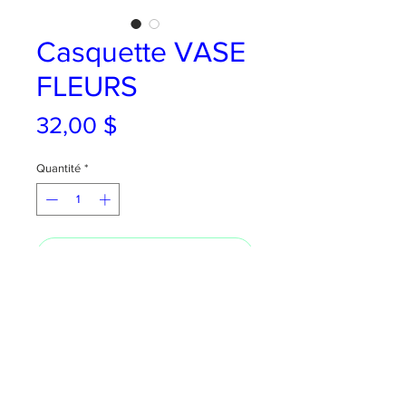
Casquette VASE
FLEURS
Prix
32,00 $
Quantité
*
AJOUTER AU PANIER
Un tit vase de fleurs qui pourra durer
longtemps!
Broderie sur casquette en coton. (la
palette peut facilement être courbée
selon vos préférences)