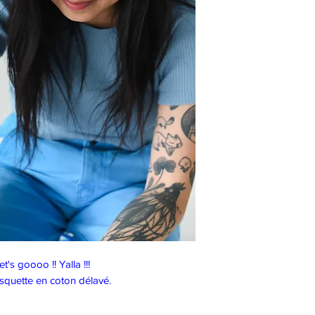
et's goooo !! Yalla !!!
squette en coton délavé.