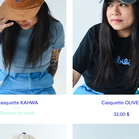
Aperçu rapide
Aperçu rapide
asquette KAHWA
Casquette OLIV
Rupture de stock
Prix
32,00 $