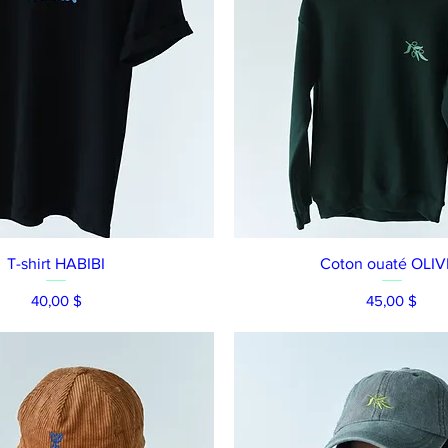
Aperçu rapide
Aperçu rapide
T-shirt HABIBI
Coton ouaté OLIV
Prix
Prix
40,00 $
45,00 $