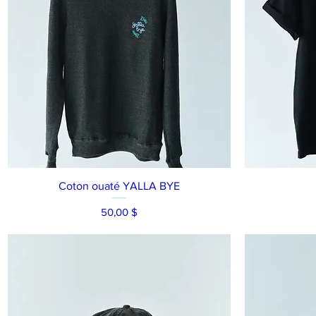
Aperçu rapide
Coton ouaté YALLA BYE
Prix
50,00 $