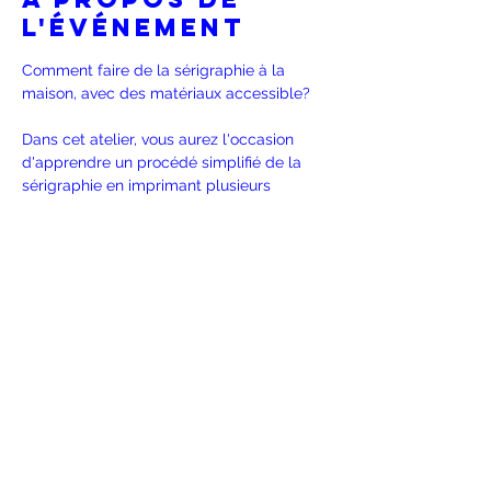
l'événement
Comment faire de la sérigraphie à la 
maison, avec des matériaux accessible? 
Dans cet atelier, vous aurez l'occasion 
d'apprendre un procédé simplifié de la 
sérigraphie en imprimant plusieurs 
exemplaires d'une illustration simple au 
format carte postale. 
Plusieurs cartons seront mis à votre 
disposition afin que vous puissiez 
expérimenter avec différentes bases de 
couleurs.