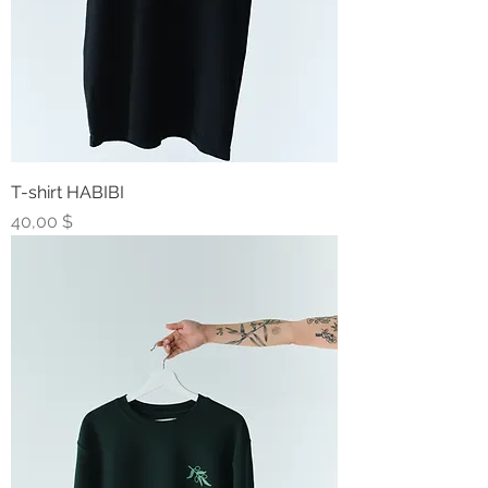
T-shirt HABIBI
Prix
40,00 $