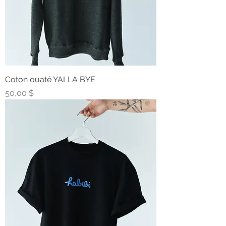
Coton ouaté YALLA BYE
Prix
50,00 $