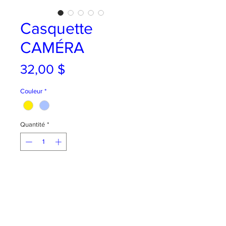
Casquette
CAMÉRA
Prix
32,00 $
Couleur
*
Quantité
*
AJOUTER AU PANIER
Pour les amoureux de photos ou se
faire prendre en photos !
Broderie sur casquette en coton